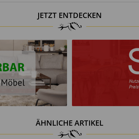
JETZT ENTDECKEN
führen.
festen Sitz überprüfen.
nicht zulässig.
n.
ger achten.
rial außerhalb der Reichweite von Kleinkindern aufbewahren.
emikalienverordnung (REACH). Produktionsbedingte Gerüche könne
ÄHNLICHE ARTIKEL
sich bei ausreichender Belüftung.