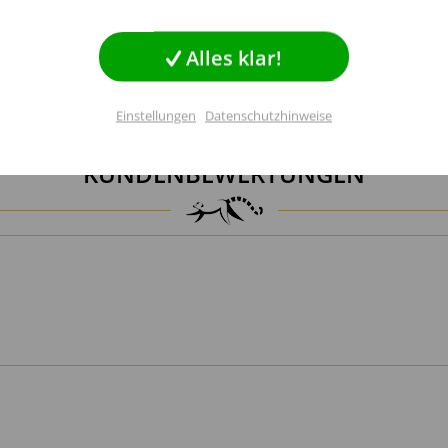
Inaktiv
g
die bestimmungsgemäße Verwendung gilt als nicht vorhersehbar.
Alles klar!
Inaktiv
lisierung
n sowie auf vollständige und ordnungsgemäße Montage zu
Einstellungen
Datenschutzhinweise
rden.
Inaktiv
KUNDENBEWERTUNGEN
Einstellungen speichern
Nutzung kippen.
ndbefestigung zu sichern.
e Befestigungsmaterialien.
ie
Datenschutzerklärung
gelesen, verstanden und stimme zu.
eichnete Felder sind Pflichtfelder.
tion verwenden.