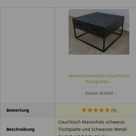
9. Pflege und Umgebungsbedingungen
Mit weichem Tuch und mildem Reinigungsmittel reinigen.
Keine aggressiven oder scheuernden Reinigungsmittel verwe
Vor dauerhafter Feuchtigkeit, starker Hitze und direkter Son
Holz ist ein Naturprodukt; leichte Maß- und Farbveränderung
10. Brandschutz
Möbel nicht unmittelbar neben offenen Flammen oder starken 
11. Entsorgung
Wohnzimmertisch Couchtisch
Fischgräten...
Die Entsorgung erfolgt gemäß den örtlichen Vorschriften.
Dieser Artikel
Bewertung
(
1
)
Couchtisch Massivholz schwarze
Tischplatte und Schwarzes Metall
Beschreibung