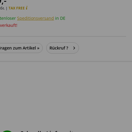
9
,-
wSt. |
TAX FREE
tenloser
Speditionsversand
in DE
verkauft!
Fragen zum Artikel »
Rückruf ?