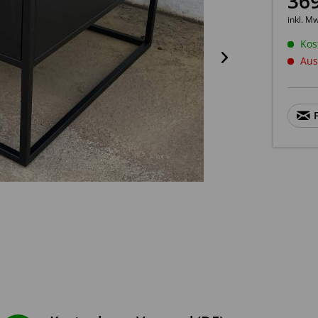
36
inkl. M
Kos
Aus