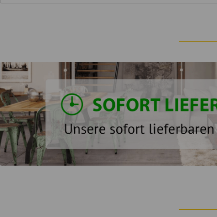
5. Montage und regelmäßige Kontrolle
Montage ausschließlich gemäß beiliegender Anleitung durch
Schraubverbindungen und tragende Elemente regelmäßig auf 
Veränderungen oder bauliche Modifikationen am Produkt sind 
6. Glas- und Verletzungsrisiken
Glasflächen nicht überlasten oder Stoßeinwirkungen aussetze
Extreme Temperaturunterschiede vermeiden.
Beim Schließen von Türen und Schubladen auf Hände und Fin
7. Kleinteile
Achtung: Kleinteile können verschluckt werden. Montagemate
8. Chemische Anforderungen
Das Produkt erfüllt die geltenden Anforderungen der EU-Ch
unmittelbar nach dem Auspacken auftreten und verflüchtigen 