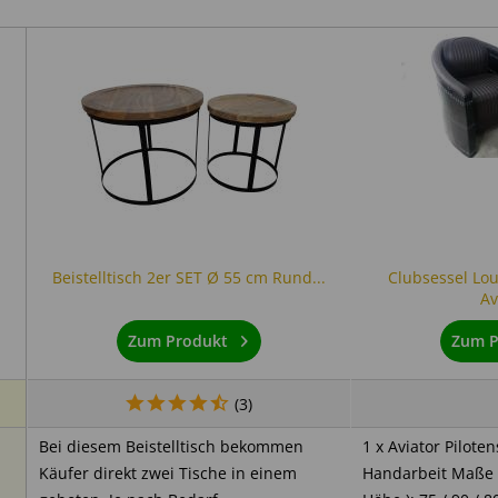
nden.
neneinstrahlung schützen.
en sind materialbedingt möglich.
Hitzequellen aufstellen.
Beistelltisch 2er SET Ø 55 cm Rund...
Clubsessel Lo
Av
Zum Produkt
Zum P
(
3
)
Bei diesem Beistelltisch bekommen
1 x Aviator Pilote
Käufer direkt zwei Tische in einem
Handarbeit Maße ca