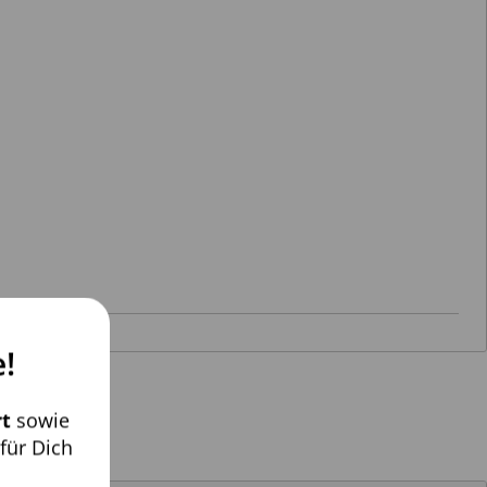
!
t
sowie
für Dich
im