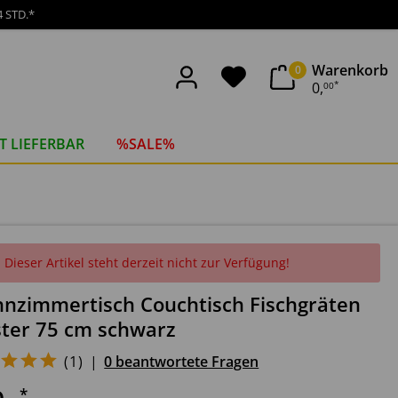
 STD.*
Warenkorb
0
0
,
00
*
T LIEFERBAR
%SALE%
Dieser Artikel steht derzeit nicht zur Verfügung!
nzimmertisch Couchtisch Fischgräten
ter 75 cm schwarz
(
1
)
|
0 beantwortete Fragen
*