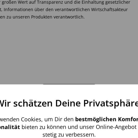
großen Wert auf Transparenz und die Einhaltung gesetzlicher
, Informationen über den verantwortlichen Wirtschaftsakteur
ften zu unseren Produkten verantwortlich.
Mehr anzeigen
Wir schätzen Deine Privatsphäre
Aktiv
nale
KUNDENFRAGEN UND -ANTWORTEN
rwenden Cookies, um Dir den
bestmöglichen Komfor
Inaktiv
ng
nalität
bieten zu können und unser Online-Angebot 
h in Innenräumen vorgesehen. Eine Nutzung im Außenbereich oder 
stetig zu verbessern.