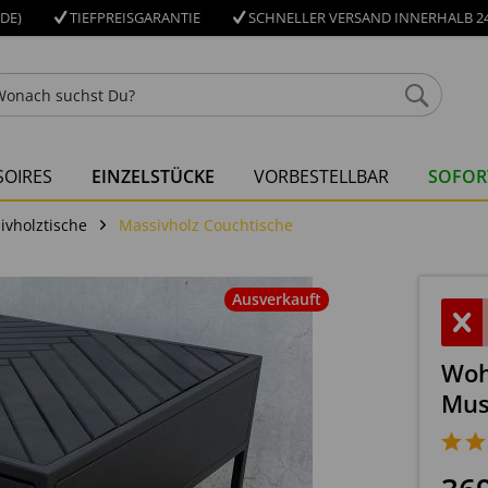
DE)
TIEFPREISGARANTIE
SCHNELLER VERSAND INNERHALB 24
OIRES
EINZELSTÜCKE
VORBESTELLBAR
SOFOR
ivholztische
Massivholz Couchtische
Ausverkauft
Woh
Mus