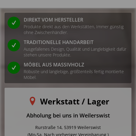
E-Mail: service@indoortrend.com
DIREKT VOM HERSTELLER
Sicherheitshinweis:
Produkte direkt aus den Werkstätten, Immer günstig
ohne Zwischenhändler.
1. Bestimmungsgemäße Verwendung
TRADITIONELLE HANDARBEIT
Dieses Produkt ist ausschließlich für den privaten Gebrauch
Ausgefallenes Design, Qualität und Langlebigkeit dafür
stehen unsere Produkte.
in Innenräumen vorgesehen. Eine Nutzung im
Außenbereich oder im gewerblichen Umfeld ist nicht
MÖBEL AUS MASSIVHOLZ
vorgesehen. Eine andere als die bestimmungsgemäße
Robuste und langlebige, größtenteils fertig montierte
Verwendung gilt als nicht vorhersehbar.
Möbel.
2. Prüfung vor Nutzung
Werkstatt / Lager
Das Produkt ist vor der ersten Nutzung auf
Transportschäden sowie auf vollständige und
Abholung bei uns in Weilerswist
ordnungsgemäße Montage zu überprüfen. Beschädigte
Bauteile dürfen nicht verwendet werden.
Rurstraße 14, 53919 Weilerswist
(Mo-Sa. Nach vorheriger Vereinbarung )