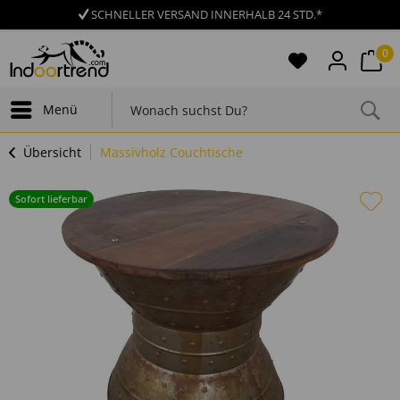
SCHNELLER VERSAND INNERHALB 24 STD.*
0
Menü
Übersicht
Massivholz Couchtische
Sofort lieferbar