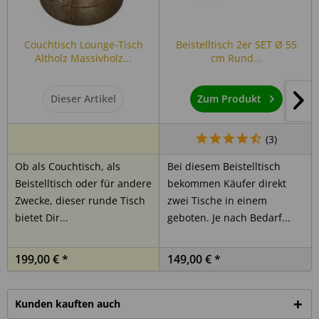
Details zur Produktsicherheit (GPSR)
Couchtisch Lounge-Tisch
Beistelltisch 2er SET Ø 55
Als verantwortungsbewusstes Handelsunternehmen legen
Altholz Massivholz...
cm Rund...
wir großen Wert auf Transparenz und die Einhaltung
gesetzlicher Vorgaben. Im Rahmen der EU-Verordnung sind
wir verpflichtet, Informationen über den verantwortlichen
Dieser Artikel
Zum Produkt
Wirtschaftsakteur bereitzustellen. Dieser ist für die
Einhaltung der EU-Vorschriften zu unseren Produkten
(
3
)
verantwortlich.
Ob als Couchtisch, als
Bei diesem Beistelltisch
Verantwortlicher Wirtschaftsakteur gemäß EU-
Beistelltisch oder für andere
bekommen Käufer direkt
Verordnung:
Zwecke, dieser runde Tisch
zwei Tische in einem
bietet Dir...
geboten. Je nach Bedarf...
Hersteller:
199,00 € *
149,00 € *
Intrasent GmbH
Rurstraße 14
53919 Weilerswist
Kunden kauften auch
Deutschland