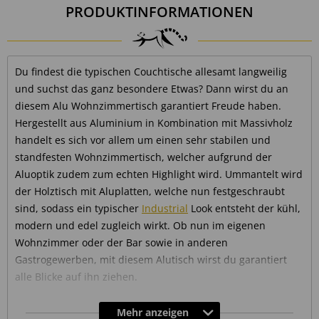
PRODUKTINFORMATIONEN
Du findest die typischen Couchtische allesamt langweilig
und suchst das ganz besondere Etwas? Dann wirst du an
diesem Alu Wohnzimmertisch garantiert Freude haben.
Hergestellt aus Aluminium in Kombination mit Massivholz
handelt es sich vor allem um einen sehr stabilen und
standfesten Wohnzimmertisch, welcher aufgrund der
Aluoptik zudem zum echten Highlight wird. Ummantelt wird
der Holztisch mit Aluplatten, welche nun festgeschraubt
sind, sodass ein typischer
Industrial
Look entsteht der kühl,
modern und edel zugleich wirkt. Ob nun im eigenen
Wohnzimmer oder der Bar sowie in anderen
Gastrogewerben, mit diesem Alutisch wirst du garantiert
alle Blicke auf ihn ziehen.
Eleganz ganz ohne Schnickschnack
Mehr anzeigen