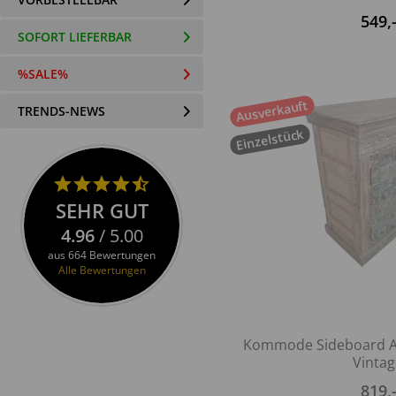
549
,
SOFORT LIEFERBAR
%SALE%
Ausverkauft
TRENDS-NEWS
Einzelstück
SEHR GUT
4.96
/ 5.00
aus 664 Bewertungen
Alle Bewertungen
Kommode Sideboard A
Vintage
819
,