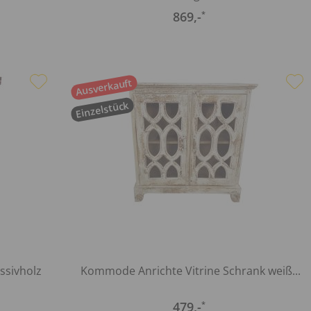
869
,-
*
Ausverkauft
Einzelstück
ssivholz
Kommode Anrichte Vitrine Schrank weiß...
479
,-
*