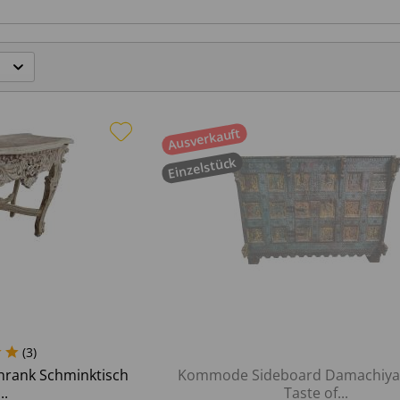
Ausverkauft
Einzelstück
(
3
)
rank Schminktisch
Kommode Sideboard Damachiya 
..
Taste of...