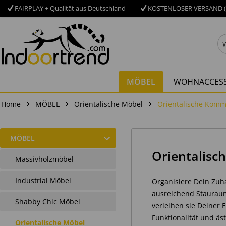
FAIRPLAY + Qualität aus Deutschland
KOSTENLOSER VERSAND (
MÖBEL
WOHNACCESS
Home
MÖBEL
Orientalische Möbel
Orientalische Kom
MÖBEL
Orientalis
Massivholzmöbel
Industrial Möbel
Organisiere Dein Zuh
ausreichend Stauraum,
Shabby Chic Möbel
verleihen sie Deiner 
Funktionalität und äs
Orientalische Möbel