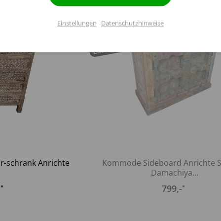
Einstellungen
Datenschutzhinweise
Inaktiv
Ausverkauft
Einzelstück
Einstellungen speichern
-schrank Anrichte
Kommode Sideboard Anrichte 
.
Damachiya...
-
799
,-
*
*