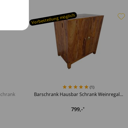
Vorbestellung möglich
(
1
)
Schrank
Barschrank Hausbar Schrank Weinregal...
799
,-
*