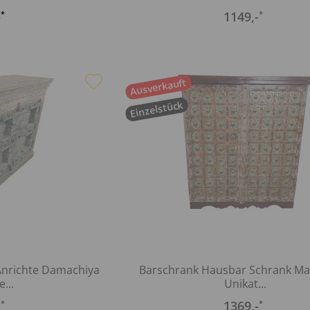
-
1149
,-
*
*
Ausverkauft
Einzelstück
nrichte Damachiya
Barschrank Hausbar Schrank Ma
...
Unikat...
-
1369
,-
*
*