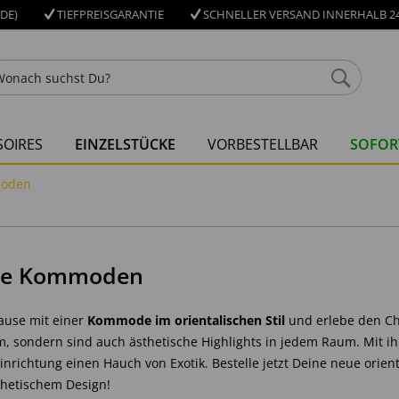
DE)
TIEFPREISGARANTIE
SCHNELLER VERSAND INNERHALB 24
OIRES
EINZELSTÜCKE
VORBESTELLBAR
SOFOR
moden
che Kommoden
ause mit einer
Kommode im orientalischen Stil
und erlebe den Ch
 sondern sind auch ästhetische Highlights in jedem Raum. Mit ihr
Einrichtung einen Hauch von Exotik. Bestelle jetzt Deine neue ori
thetischem Design!