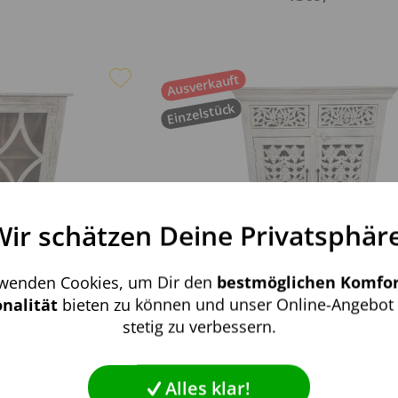
Ausverkauft
Einzelstück
Wir schätzen Deine Privatsphäre
Aktiv
nale
rwenden Cookies, um Dir den
bestmöglichen Komfor
Inaktiv
ng
nalität
bieten zu können und unser Online-Angebot 
ine Schrank weiß...
Kommode Schubladen Tür Flur 
stetig zu verbessern.
weiß...
Inaktiv
g
-
579
,-
*
*
Alles klar!
Inaktiv
lisierung