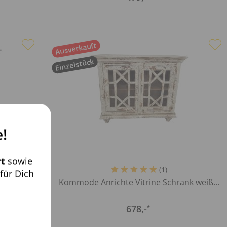
Ausverkauft
Einzelstück
!
t
sowie
(
1
)
für Dich
Schrank
Kommode Anrichte Vitrine Schrank weiß...
678
,-
*