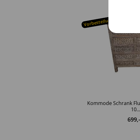
Vorbestellung möglich
Service
Kommode Schrank Flur
10..
699
,