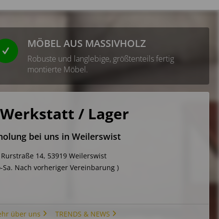
MÖBEL AUS MASSIVHOLZ
Robuste und langlebige, größtenteils fertig
montierte Möbel.
Werkstatt / Lager
olung bei uns in Weilerswist
Rurstraße 14, 53919 Weilerswist
-Sa. Nach vorheriger Vereinbarung )
hr über uns
TRENDS & NEWS