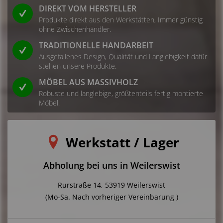
DIREKT VOM HERSTELLER
Hersteller:
Produkte direkt aus den Werkstätten, Immer günstig
ohne Zwischenhändler.
Intrasent GmbH
TRADITIONELLE HANDARBEIT
Rurstraße 14
Ausgefallenes Design, Qualität und Langlebigkeit dafür
53919 Weilerswist
stehen unsere Produkte.
Deutschland
MÖBEL AUS MASSIVHOLZ
E-Mail: service@indoortrend.com
Robuste und langlebige, größtenteils fertig montierte
Möbel.
Sicherheitshinweis:
1. Bestimmungsgemäße Verwendung
Werkstatt / Lager
Dieses Produkt ist ausschließlich für den privaten Gebrauch
Abholung bei uns in Weilerswist
in Innenräumen vorgesehen. Eine Nutzung im
Außenbereich oder im gewerblichen Umfeld ist nicht
Rurstraße 14, 53919 Weilerswist
vorgesehen. Eine andere als die bestimmungsgemäße
(Mo-Sa. Nach vorheriger Vereinbarung )
Verwendung gilt als nicht vorhersehbar.