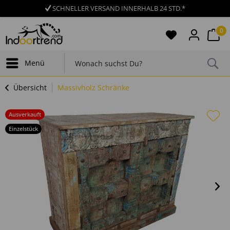
SCHNELLER VERSAND INNERHALB 24 STD.*
0
Menü
Übersicht
Massivholz Schränke
Ausverkauft
Einzelstück