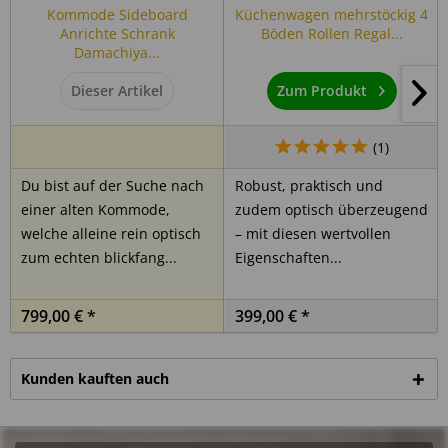
Kommode Sideboard
Küchenwagen mehrstöckig 4
Anrichte Schrank
Böden Rollen Regal...
Unsere Massivholzmöbel sind handgefertigt die Artikelbilder können
beispielhaft und deshalb in Form, Farbe und Größe minimal abweichen.
Damachiya...
Maserungen, Unebenheiten etc. sind möglich, bewusst belassene
Spuren verleihen jedem Möbelstück seine Individualität. Diese
Dieser Artikel
Zum Produkt
Eigenschaften sind gewollt und stellen keinen Mangel dar.
(
1
)
Du bist auf der Suche nach
Robust, praktisch und
Details zur Produktsicherheit (GPSR)
einer alten Kommode,
zudem optisch überzeugend
Als verantwortungsbewusstes Handelsunternehmen legen
welche alleine rein optisch
– mit diesen wertvollen
wir großen Wert auf Transparenz und die Einhaltung
zum echten blickfang...
Eigenschaften...
gesetzlicher Vorgaben. Im Rahmen der EU-Verordnung sind
wir verpflichtet, Informationen über den verantwortlichen
Wirtschaftsakteur bereitzustellen. Dieser ist für die
799,00 € *
399,00 € *
Einhaltung der EU-Vorschriften zu unseren Produkten
verantwortlich.
Kunden kauften auch
Verantwortlicher Wirtschaftsakteur gemäß EU-
Verordnung: