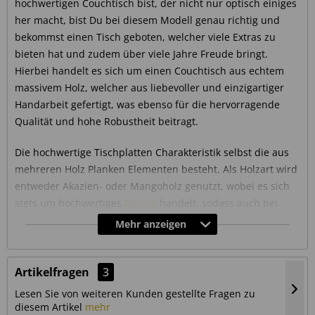
hochwertigen Couchtisch bist, der nicht nur optisch einiges
her macht, bist Du bei diesem Modell genau richtig und
bekommst einen Tisch geboten, welcher viele Extras zu
bieten hat und zudem über viele Jahre Freude bringt.
Hierbei handelt es sich um einen Couchtisch aus echtem
massivem Holz, welcher aus liebevoller und einzigartiger
Handarbeit gefertigt, was ebenso für die hervorragende
Qualität und hohe Robustheit beitragt.
Die hochwertige Tischplatten Charakteristik selbst die aus
mehreren Holz Planken Elementen besteht. Als Holzart wird
entweder Akazien- oder Mangoholz genutzt, wobei es sich
stets um hochwertiges
Altholz
handelt, sodass auch bei
diesem Möbelstück die Nachhaltigkeit, welche uns so
Mehr anzeigen
wichtig ist, nicht zu kurz kommt.
Der Couchtisch im
Artikelfragen
3
Industrial
Stil
Lesen Sie von weiteren Kunden gestellte Fragen zu
Mit der Kombination aus einer massiv Holzplatte sowie
diesem Artikel
mehr