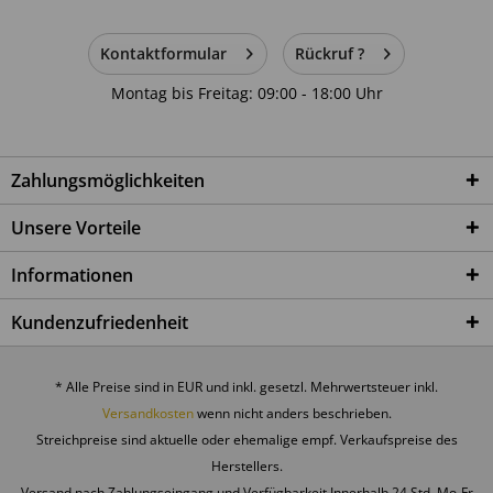
Verordnung:
Kontaktformular
Rückruf ?
Hersteller:
Montag bis Freitag: 09:00 - 18:00 Uhr
Intrasent GmbH
Rurstraße 14
53919 Weilerswist
Zahlungsmöglichkeiten
Deutschland
E-Mail: service@indoortrend.com
Unsere Vorteile
Sicherheitshinweis:
Informationen
Kundenzufriedenheit
1. Bestimmungsgemäße Verwendung
Dieses Produkt ist ausschließlich für den privaten Gebrauch
* Alle Preise sind in EUR und inkl. gesetzl. Mehrwertsteuer inkl.
in Innenräumen vorgesehen. Eine Nutzung im
Versandkosten
wenn nicht anders beschrieben.
Außenbereich oder im gewerblichen Umfeld ist nicht
Streichpreise sind aktuelle oder ehemalige empf. Verkaufspreise des
vorgesehen. Eine andere als die bestimmungsgemäße
Herstellers.
Verwendung gilt als nicht vorhersehbar.
Versand nach Zahlungseingang und Verfügbarkeit Innerhalb 24 Std. Mo-Fr