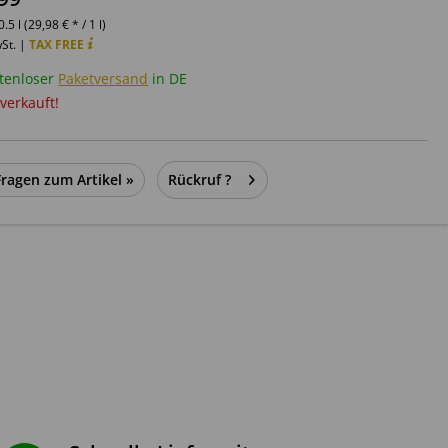
0.5 l (29,98 € * / 1 l)
wSt. |
TAX FREE
tenloser
Paketversand
in DE
verkauft!
Fragen zum Artikel »
Rückruf ?