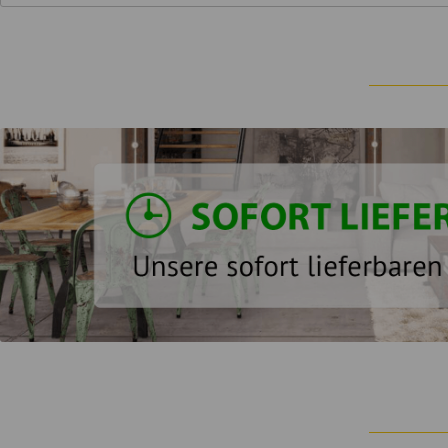
Wiederholter Kontakt kann zu spröder oder rissiger Haut führ