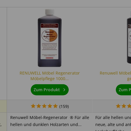
RENUWELL Möbel Regenerator
Renuwell Möbel
Möbelpflege 1000...
ge
Zum Produkt
Zum P
(
159
)
Renuwell Möbel-Regenerator ® Für alle
Für alle hellen u
,
hellen und dunklen Holzarten und...
neue, alte und ant