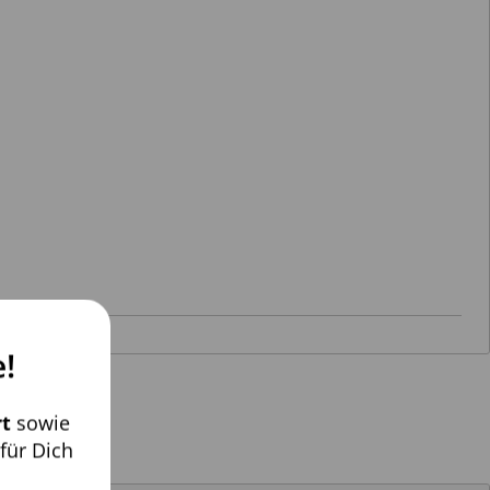
!
t
sowie
für Dich