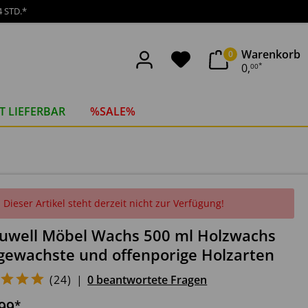
 STD.*
Warenkorb
0
0
,
00
*
T LIEFERBAR
%SALE%
Dieser Artikel steht derzeit nicht zur Verfügung!
uwell Möbel Wachs 500 ml Holzwachs
 gewachste und offenporige Holzarten
(
24
)
|
0 beantwortete Fragen
*
99