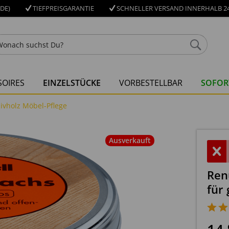
DE)
TIEFPREISGARANTIE
SCHNELLER VERSAND INNERHALB 24
OIRES
EINZELSTÜCKE
VORBESTELLBAR
SOFOR
ivholz Möbel-Pflege
Ausverkauft
Ren
für