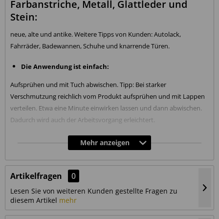
Farbanstriche, Metall, Glattleder und
Stein:
neue, alte und antike. Weitere Tipps von Kunden: Autolack,
Fahrräder, Badewannen, Schuhe und knarrende Türen.
Die Anwendung ist einfach:
Aufsprühen und mit Tuch abwischen. Tipp: Bei starker
Verschmutzung reichlich vom Produkt aufsprühen und mit Lappen
verteilen. Etwa eine Minute einwirken lassen und dann abwischen.
Dadurch wird auch der Arbeitsvorgang erleichtert.
Die Wirkung:
Mehr anzeigen
Ohne Lösungsmittel wird alles mühelos sauber. Durch die feine
Creme mit Öl und Bienenwachs wird die Oberfläche gepflegt. Zum
Artikelfragen
0
regelmässigen Abstauben, Reinigen und Pflegen.
Lesen Sie von weiteren Kunden gestellte Fragen zu
diesem Artikel
mehr
Das Resultat: