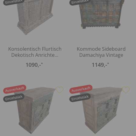
Einzelstück
Einzelstück
Konsolentisch Flurtisch
Kommode Sideboard
Dekotisch Anrichte...
Damachiya Vintage
Taste of...
1090
,-
1149
,-
*
*
Ausverkauft
Ausverkauft
Einzelstück
Einzelstück