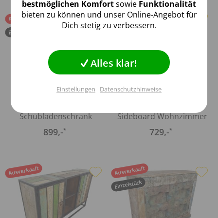
Inaktiv
Marketing
bestmöglichen Komfort
sowie
Funktionalität
bieten zu können und unser Online-Angebot für
Ausverkauft
Ausverkauft
Dich stetig zu verbessern.
Einzelstück
Inaktiv
Tracking
Inaktiv
Personalisierung
Alles klar!
Einstellungen
Datenschutzhinweise
Inaktiv
Service
(
1
)
Sideboard
Kommode Schrank
Schubladenschrank
Sideboard Wohnzimmer
Einstellungen speichern
Massiv Antik...
3 Türen...
899
,-
729
,-
*
*
Ausverkauft
Ausverkauft
Einzelstück