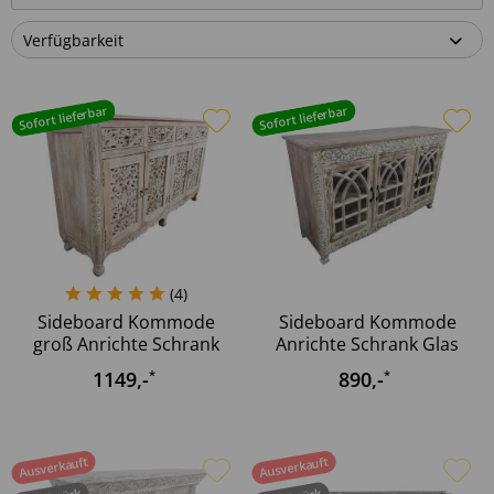
Sofort lieferbar
Sofort lieferbar
(
4
)
Sideboard Kommode
Sideboard Kommode
groß Anrichte Schrank
Anrichte Schrank Glas
Design...
Design...
1149
,-
890
,-
*
*
Ausverkauft
Ausverkauft