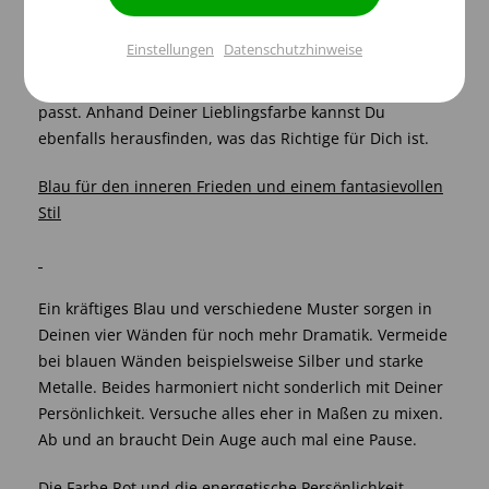
Einrichtungsstyle finden
Einstellungen
Datenschutzhinweise
Inaktiv
Service
Doch nicht nur anhand der verschiedenen
Einrichtungsstile kannst Du herausfinden was zu Dir
passt. Anhand Deiner Lieblingsfarbe kannst Du
Einstellungen speichern
ebenfalls herausfinden, was das Richtige für Dich ist.
Blau für den inneren Frieden und einem fantasievollen
Stil
Ein kräftiges Blau und verschiedene Muster sorgen in
Deinen vier Wänden für noch mehr Dramatik. Vermeide
bei blauen Wänden beispielsweise Silber und starke
Metalle. Beides harmoniert nicht sonderlich mit Deiner
Persönlichkeit. Versuche alles eher in Maßen zu mixen.
Ab und an braucht Dein Auge auch mal eine Pause.
Die Farbe Rot und die energetische Persönlichkeit