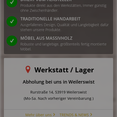
Produkte direkt aus den Werkstätten, Immer günstig
ohne Zwischenhändler.
TRADITIONELLE HANDARBEIT
Ausgefallenes Design, Qualität und Langlebigkeit dafür
stehen unsere Produkte.
MÖBEL AUS MASSIVHOLZ
Robuste und langlebige, größtenteils fertig montierte
Möbel.
Werkstatt / Lager
Abholung bei uns in Weilerswist
Rurstraße 14, 53919 Weilerswist
(Mo-Sa. Nach vorheriger Vereinbarung )
Mehr über uns
TRENDS & NEWS