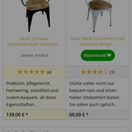
Form:
Quadratisch
Veranda, Loft, Esszimmer,
Zimmer:
Wintergarten
Unsere Massivholzmöbel sind handgefertigt die Artikelbilder können
beispielhaft und deshalb in Form, Farbe und Größe minimal abweichen.
Stuhl Schwarz
Stuhl Weiß Esszimmerstuhl
Maserungen, Unebenheiten etc. sind möglich, bewusst belassene
Esszimmerstuhl Industrie...
Industrie Design...
Spuren verleihen jedem Möbelstück seine Individualität. Diese
Eigenschaften sind gewollt und stellen keinen Mangel dar.
Dieser Artikel
Warenkorb
(
4
)
(
1
)
Details zur Produktsicherheit (GPSR)
Praktisch, pflegeleicht,
Stühle sollen nicht nur
Als verantwortungsbewusstes Handelsunternehmen legen
hochwertig, standfest und
bequem sein und einen
wir großen Wert auf Transparenz und die Einhaltung
zudem bequem, all diese
hohen Sitzkomfort bieten.
gesetzlicher Vorgaben. Im Rahmen der EU-Verordnung sind
Eigenschaften...
Sie sollen auch optisch...
wir verpflichtet, Informationen über den verantwortlichen
139,00 € *
69,00 € *
Wirtschaftsakteur bereitzustellen. Dieser ist für die
Einhaltung der EU-Vorschriften zu unseren Produkten
verantwortlich.