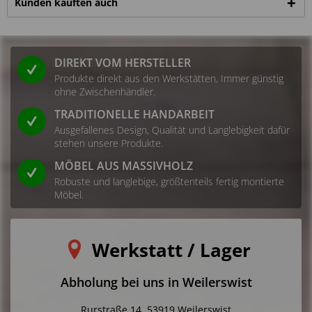
Kunden kauften auch
Verantwortlicher Wirtschaftsakteur gemäß EU-
Verordnung:
DIREKT VOM HERSTELLER
Hersteller:
Produkte direkt aus den Werkstätten, Immer günstig
ohne Zwischenhändler.
Intrasent GmbH
TRADITIONELLE HANDARBEIT
Rurstraße 14
Ausgefallenes Design, Qualität und Langlebigkeit dafür
53919 Weilerswist
stehen unsere Produkte.
Deutschland
MÖBEL AUS MASSIVHOLZ
E-Mail: service@indoortrend.com
Robuste und langlebige, größtenteils fertig montierte
Möbel.
Sicherheitshinweis:
1. Bestimmungsgemäße Verwendung
Werkstatt / Lager
Dieses Produkt ist ausschließlich für den privaten Gebrauch
Abholung bei uns in Weilerswist
in Innenräumen vorgesehen. Eine Nutzung im
Außenbereich oder im gewerblichen Umfeld ist nicht
Rurstraße 14, 53919 Weilerswist