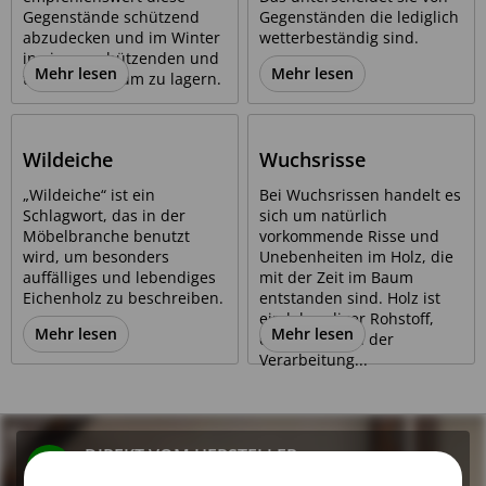
Gegenstände schützend
Gegenständen die lediglich
abzudecken und im Winter
wetterbeständig sind.
in einem schützenden und
Mehr lesen
Mehr lesen
trokenden Raum zu lagern.
Wildeiche
Wuchsrisse
„Wildeiche“ ist ein
Bei Wuchsrissen handelt es
Schlagwort, das in der
sich um natürlich
Möbelbranche benutzt
vorkommende Risse und
wird, um besonders
Unebenheiten im Holz, die
auffälliges und lebendiges
mit der Zeit im Baum
Eichenholz zu beschreiben.
entstanden sind. Holz ist
ein lebendiger Rohstoff,
Mehr lesen
Mehr lesen
der auch nach der
Verarbeitung...
DIREKT VOM HERSTELLER
Produkte direkt aus den Werkstätten, Immer günstig