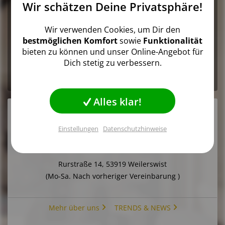
Wir schätzen Deine Privatsphäre!
Aktiv
Funktionale
ohne Zwischenhändler.
TRADITIONELLE HANDARBEIT
Wir verwenden Cookies, um Dir den
Ausgefallenes Design, Qualität und Langlebigkeit dafür
Inaktiv
Marketing
bestmöglichen Komfort
sowie
Funktionalität
stehen unsere Produkte.
bieten zu können und unser Online-Angebot für
MÖBEL AUS MASSIVHOLZ
Dich stetig zu verbessern.
Inaktiv
Tracking
Robuste und langlebige, größtenteils fertig montierte
Möbel.
Inaktiv
Personalisierung
Alles klar!
Werkstatt / Lager
Einstellungen
Datenschutzhinweise
Inaktiv
Service
Abholung bei uns in Weilerswist
Einstellungen speichern
Rurstraße 14, 53919 Weilerswist
(Mo-Sa. Nach vorheriger Vereinbarung )
Mehr über uns
TRENDS & NEWS