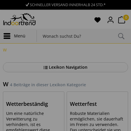
SCHNELLER VERSAND INNERHALB 24 STD.*
0
Menü
W
Lexikon Navigation
W
4 Beiträge in dieser Lexikon Kategorie
Wetterbeständig
Wetterfest
Um eine natürliche
Robuste Materialien
Verwitterung zu
ermöglichen, sie dauerhaft
verhindern, ist es
im Freien zu verwenden.
empfehlenswert diese
Das unterscheidet sie von