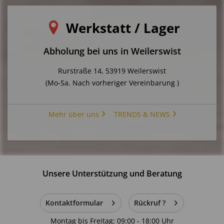
Möbel ausschließlich entsprechend ihrer vorgesehenen
Funktion verwenden.
Werkstatt / Lager
5. Montage und regelmäßige Kontrolle
Abholung bei uns in Weilerswist
Montage ausschließlich gemäß beiliegender Anleitung
durchführen.
Rurstraße 14, 53919 Weilerswist
Schraubverbindungen und tragende Elemente regelmäßig
(Mo-Sa. Nach vorheriger Vereinbarung )
auf festen Sitz überprüfen.
Veränderungen oder bauliche Modifikationen am Produkt
sind nicht zulässig.
Mehr über uns
TRENDS & NEWS
6. Glas- und Verletzungsrisiken
Glasflächen nicht überlasten oder Stoßeinwirkungen
aussetzen.
Extreme Temperaturunterschiede vermeiden.
Unsere Unterstützung und Beratung
Beim Schließen von Türen und Schubladen auf Hände und
Finger achten.
Kontaktformular
Rückruf ?
7. Kleinteile
Montag bis Freitag: 09:00 - 18:00 Uhr