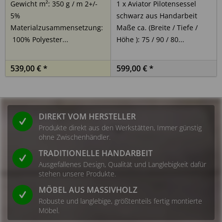
Gewicht m²: 350 g / m 2+/-
1 x Aviator Pilotensessel
5%
schwarz aus Handarbeit
Das Produkt ist vor der ersten Nutzung auf
Materialzusammensetzung:
Maße ca. (Breite / Tiefe /
Transportschäden sowie auf vollständige und
100% Polyester...
Höhe ): 75 / 90 / 80...
ordnungsgemäße Montage zu überprüfen. Beschädigte
Bauteile dürfen nicht verwendet werden.
539,00 € *
599,00 € *
3. Kipp- und Sturzgefahr
Hohe oder schmale Möbelstücke können bei
unsachgemäßer Nutzung kippen.
Möbel mit erhöhtem Kipprisiko sind mit einer geeigneten
DIREKT VOM HERSTELLER
Wandbefestigung zu sichern.
Produkte direkt aus den Werkstätten, Immer günstig
Verwenden Sie ausschließlich für die jeweilige Wand
ohne Zwischenhändler.
geeignete Befestigungsmaterialien.
Schubladen nicht gleichzeitig vollständig herausziehen.
TRADITIONELLE HANDARBEIT
Kinder nicht auf Möbel klettern lassen.
Ausgefallenes Design, Qualität und Langlebigkeit dafür
stehen unsere Produkte.
4. Belastung und Stabilität
MÖBEL AUS MASSIVHOLZ
Robuste und langlebige, größtenteils fertig montierte
Maximale Belastungsangaben sind zu beachten.
Möbel.
Schwere Gegenstände im unteren Bereich platzieren.
Keine einseitige oder punktuelle Überlastung.