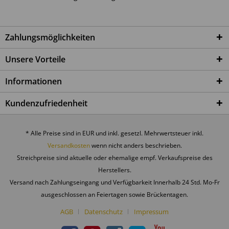
Achtung: Kleinteile können verschluckt werden.
Montagematerial außerhalb der Reichweite von
Kleinkindern aufbewahren.
Zahlungsmöglichkeiten
8. Chemische Anforderungen
Unsere Vorteile
Das Produkt erfüllt die geltenden Anforderungen der EU-
Informationen
Chemikalienverordnung (REACH). Produktionsbedingte
Gerüche können unmittelbar nach dem Auspacken
Kundenzufriedenheit
auftreten und verflüchtigen sich bei ausreichender
Belüftung.
* Alle Preise sind in EUR und inkl. gesetzl. Mehrwertsteuer inkl.
Versandkosten
wenn nicht anders beschrieben.
9. Pflege und Umgebungsbedingungen
Streichpreise sind aktuelle oder ehemalige empf. Verkaufspreise des
Mit weichem Tuch und mildem Reinigungsmittel reinigen.
Herstellers.
Keine aggressiven oder scheuernden Reinigungsmittel
Versand nach Zahlungseingang und Verfügbarkeit Innerhalb 24 Std. Mo-Fr
verwenden.
ausgeschlossen an Feiertagen sowie Brückentagen.
Vor dauerhafter Feuchtigkeit, starker Hitze und direkter
Sonneneinstrahlung schützen.
AGB
Datenschutz
Impressum
Holz ist ein Naturprodukt; leichte Maß- und
Farbveränderungen sind materialbedingt möglich.