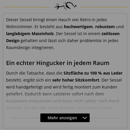
Dieser Sessel bringt einen Hauch von Retro in jedes
Wohnzimmer. Er besteht aus
hochwertigem
,
robustem
und
langlebigem Massivholz
. Der Sessel ist in einem
zeitlosen
Design
gehalten und lässt sich daher problemlos in jedes
Raumdesign integrieren.
Ein echter Hingucker in jedem Raum
Durch die Tatsache, dass die
Sitzfläche zu 100 % aus Leder
besteht, ergibt sich ein
sehr hoher Sitzkomfort
. Der Sessel
wird handgefertigt und wird fertig montiert zum Kunden
geliefert. Dadurch kann Letzterer sofort nach dem
Auspacken entspannen und muss nicht selber noch Hand
anlegen. Da das Holz jedes Modells eine etwas andere
Maserung und auch verschiedene Unebenheiten hat, ist
Mehr anzeigen
jedes Möbelstück ein echtes Unikat, das es so kein zweites
Mal gibt.