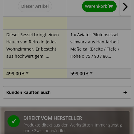
Dieser Artikel
Warenkorb
Hersteller:
Intrasent GmbH
Rurstraße 14
Dieser Sessel bringt einen
1 x Aviator Pilotensessel
53919 Weilerswist
Hauch von Retro in jedes
schwarz aus Handarbeit
Deutschland
Wohnzimmer. Er besteht
Maße ca. (Breite / Tiefe /
E-Mail: service@indoortrend.com
aus hochwertigem ,...
Höhe ): 75 / 90 / 80...
Sicherheitshinweis:
499,00 € *
599,00 € *
1. Bestimmungsgemäße Verwendung
Kunden kauften auch
Dieses Produkt ist ausschließlich für den privaten Gebrauch
in Innenräumen vorgesehen. Eine Nutzung im
Außenbereich oder im gewerblichen Umfeld ist nicht
vorgesehen. Eine andere als die bestimmungsgemäße
DIREKT VOM HERSTELLER
Verwendung gilt als nicht vorhersehbar.
Produkte direkt aus den Werkstätten, Immer günstig
ohne Zwischenhändler.