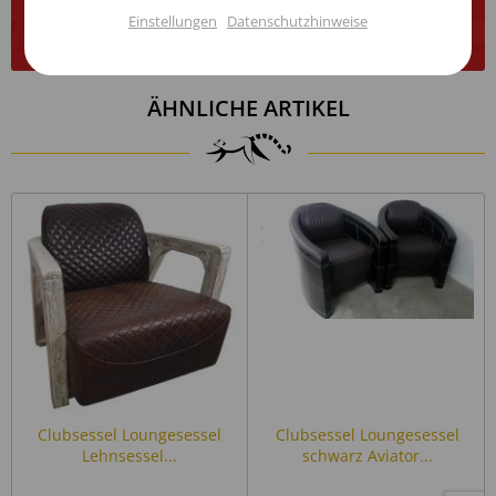
Form:
Rechteckig
Einstellungen
Datenschutzhinweise
Inaktiv
Service
Unsere Massivholzmöbel sind handgefertigt die Artikelbilder können
beispielhaft und deshalb in Form, Farbe und Größe minimal abweichen.
Maserungen, Unebenheiten etc. sind möglich, bewusst belassene
Einstellungen speichern
Spuren verleihen jedem Möbelstück seine Individualität. Diese
ÄHNLICHE ARTIKEL
Eigenschaften sind gewollt und stellen keinen Mangel dar.
Details zur Produktsicherheit (GPSR)
Als verantwortungsbewusstes Handelsunternehmen legen
wir großen Wert auf Transparenz und die Einhaltung
gesetzlicher Vorgaben. Im Rahmen der EU-Verordnung sind
wir verpflichtet, Informationen über den verantwortlichen
Wirtschaftsakteur bereitzustellen. Dieser ist für die
Einhaltung der EU-Vorschriften zu unseren Produkten
verantwortlich.
Clubsessel Loungesessel
Clubsessel Loungesessel
Lehnsessel...
schwarz Aviator...
Verantwortlicher Wirtschaftsakteur gemäß EU-
Verordnung: