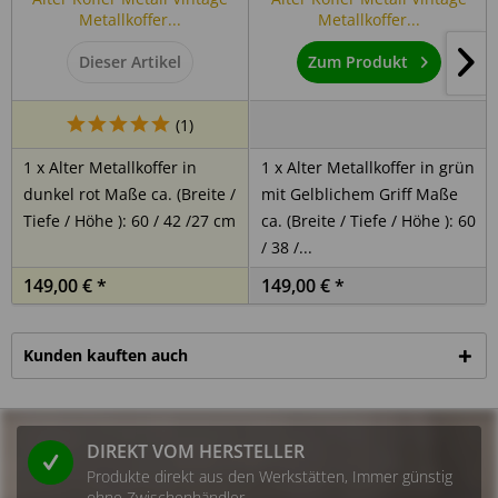
Hersteller:
Metallkoffer...
Metallkoffer...
Intrasent GmbH
Dieser Artikel
Zum Produkt
Rurstraße 14
53919 Weilerswist
Deutschland
(
1
)
E-Mail: service@indoortrend.com
1 x Alter Metallkoffer in
1 x Alter Metallkoffer in grün
dunkel rot Maße ca. (Breite /
mit Gelblichem Griff Maße
Sicherheitshinweis:
Tiefe / Höhe ): 60 / 42 /27 cm
ca. (Breite / Tiefe / Höhe ): 60
/ 38 /...
1. Bestimmungsgemäße Verwendung
149,00 € *
149,00 € *
Dieses Produkt ist ausschließlich für den privaten Gebrauch
in Innenräumen vorgesehen. Eine Nutzung im
Kunden kauften auch
Außenbereich oder im gewerblichen Umfeld ist nicht
vorgesehen. Eine andere als die bestimmungsgemäße
Verwendung gilt als nicht vorhersehbar.
DIREKT VOM HERSTELLER
2. Prüfung vor Nutzung
Produkte direkt aus den Werkstätten, Immer günstig
ohne Zwischenhändler.