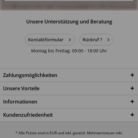
Funktion verwenden.
5. Montage und regelmäßige Kontrolle
Unsere Unterstützung und Beratung
Montage ausschließlich gemäß beiliegender Anleitung
durchführen.
Kontaktformular
Rückruf ?
Schraubverbindungen und tragende Elemente regelmäßig
auf festen Sitz überprüfen.
Montag bis Freitag: 09:00 - 18:00 Uhr
Veränderungen oder bauliche Modifikationen am Produkt
sind nicht zulässig.
6. Glas- und Verletzungsrisiken
Zahlungsmöglichkeiten
Glasflächen nicht überlasten oder Stoßeinwirkungen
Unsere Vorteile
aussetzen.
Extreme Temperaturunterschiede vermeiden.
Beim Schließen von Türen und Schubladen auf Hände und
Informationen
Finger achten.
Kundenzufriedenheit
7. Kleinteile
Achtung: Kleinteile können verschluckt werden.
* Alle Preise sind in EUR und inkl. gesetzl. Mehrwertsteuer inkl.