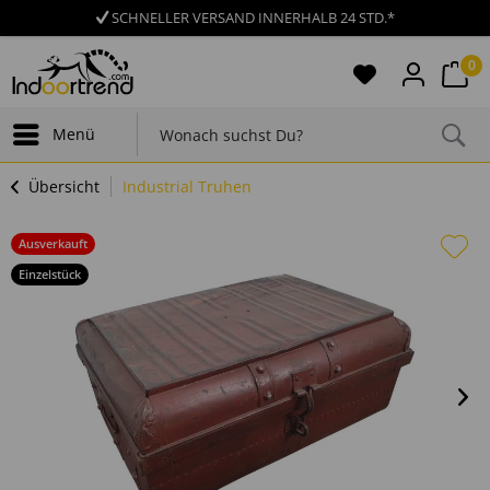
SCHNELLER VERSAND INNERHALB 24 STD.*
0
Menü
Übersicht
Industrial Truhen
Ausverkauft
Einzelstück