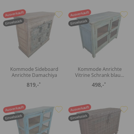
Ausverkauft
Ausverkauft
Einzelstück
Einzelstück
Kommode Sideboard
Kommode Anrichte
Anrichte Damachiya
Vitrine Schrank blau...
Vintage...
819
,-
498
,-
*
*
Ausverkauft
Ausverkauft
Einzelstück
Einzelstück