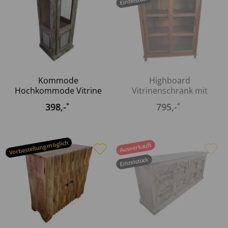
Einzelstück
Kommode
Highboard
Hochkommode Vitrine
Vitrinenschrank mit
Glas Massiv Holz...
Schiebetüren Teak...
398
,-
795
,-
*
*
Vorbestellung möglich
Ausverkauft
Einzelstück