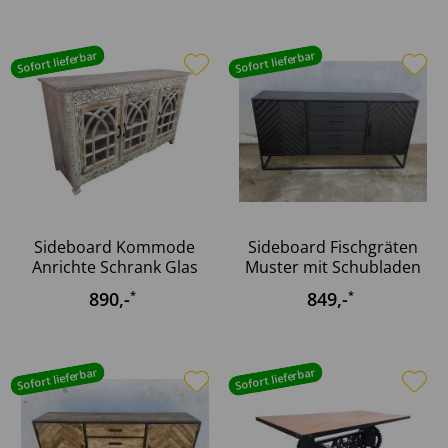
Sofort lieferbar
Sofort lieferbar
Sideboard Kommode
Sideboard Fischgräten
Anrichte Schrank Glas
Muster mit Schubladen
Design...
180...
890
,-
849
,-
*
*
Sofort lieferbar
Sofort lieferbar