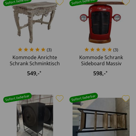
Sofort lieferbar
Sofort lieferbar
(
3
)
(
3
)
Kommode Anrichte
Kommode Schrank
Schrank Schminktisch
Sideboard Massiv
weiß...
Mango Holz...
549
,-
598
,-
*
*
Sofort lieferbar
Sofort lieferbar