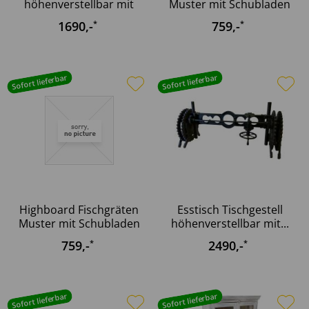
höhenverstellbar mit
Muster mit Schubladen
Kurbel...
120...
1690
,-
759
,-
*
*
Sofort lieferbar
Sofort lieferbar
Highboard Fischgräten
Esstisch Tischgestell
Muster mit Schubladen
höhenverstellbar mit...
120...
759
,-
2490
,-
*
*
Sofort lieferbar
Sofort lieferbar