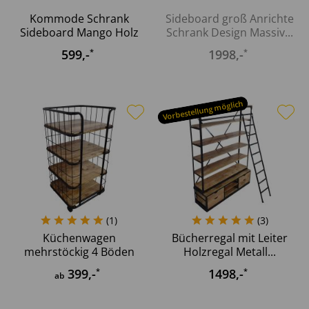
Kommode Schrank
Sideboard groß Anrichte
Sideboard Mango Holz
Schrank Design Massiv...
geschnitzt...
599
,-
1998
,-
*
*
Vorbestellung möglich
(
1
)
(
3
)
Küchenwagen
Bücherregal mit Leiter
mehrstöckig 4 Böden
Holzregal Metall...
Rollen Regal...
399
,-
1498
,-
*
*
ab