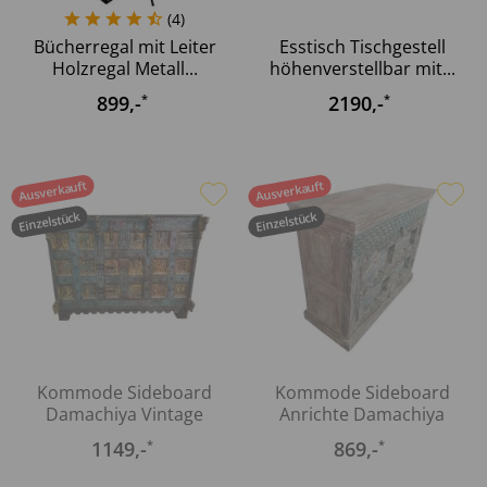
(
4
)
Bücherregal mit Leiter
Esstisch Tischgestell
Holzregal Metall...
höhenverstellbar mit...
899
,-
2190
,-
*
*
Ausverkauft
Ausverkauft
Einzelstück
Einzelstück
Kommode Sideboard
Kommode Sideboard
Damachiya Vintage
Anrichte Damachiya
Taste of...
Vintage...
1149
,-
869
,-
*
*