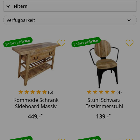
Filtern
Sofort lieferbar
Sofort lieferbar
(
6
)
(
4
)
Kommode Schrank
Stuhl Schwarz
Sideboard Massiv
Esszimmerstuhl
Mango Holz...
Industrie Design...
449
,-
139
,-
*
*