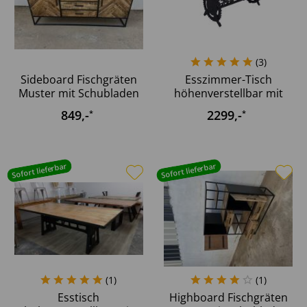
(
3
)
Sideboard Fischgräten
Esszimmer-Tisch
Muster mit Schubladen
höhenverstellbar mit
180...
Kurbel...
849
,-
2299
,-
*
*
Sofort lieferbar
Sofort lieferbar
(
1
)
(
1
)
Esstisch
Highboard Fischgräten