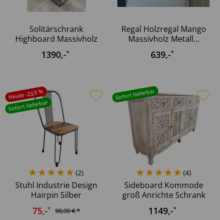
Solitärschrank
Regal Holzregal Mango
Highboard Massivholz
Massivholz Metall...
mit...
1390
,-
639
,-
*
*
Sofort lieferbar
Heute -23,5 %
Sofort lieferbar
(
2
)
(
4
)
Stuhl Industrie Design
Sideboard Kommode
Hairpin Silber
groß Anrichte Schrank
stapelbar...
Design...
75
,-
1149
,-
*
*
98,00 € *