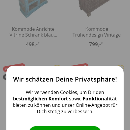
Kommode Anrichte
Kommode
Vitrine Schrank blau...
Truhendesign Vintage
Massivholz Altholz...
498
,-
799
,-
*
*
Ausverkauft
Ausverkauft
Einzelstück
Einzelstück
Wir schätzen Deine Privatsphäre!
Aktiv
Funktionale
Wir verwenden Cookies, um Dir den
Inaktiv
Marketing
bestmöglichen Komfort
sowie
Funktionalität
bieten zu können und unser Online-Angebot für
Dich stetig zu verbessern.
Inaktiv
Tracking
Kommode
Kommode
Truhendesign Vintage
Truhendesign Vintage