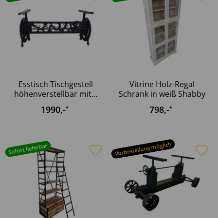
Esstisch Tischgestell
Vitrine Holz-Regal
höhenverstellbar mit...
Schrank in weiß Shabby
Chic...
1990
,-
798
,-
*
*
Vorbestellung möglich
Sofort lieferbar