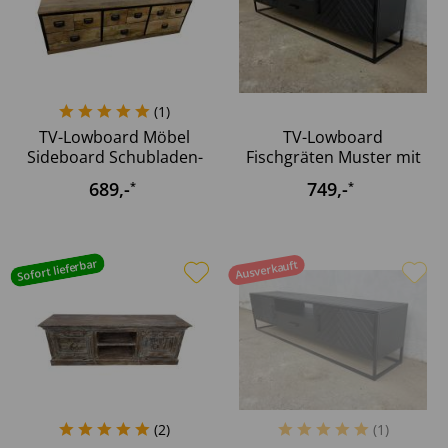
(
1
)
TV-Lowboard Möbel
TV-Lowboard
Sideboard Schubladen-
Fischgräten Muster mit
Schrank...
Schublade...
689
,-
749
,-
*
*
Sofort lieferbar
Ausverkauft
(
2
)
(
1
)