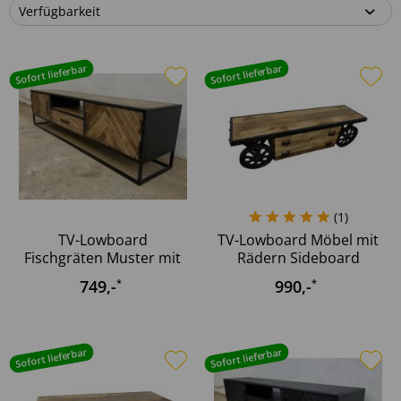
Sofort lieferbar
Sofort lieferbar
(
1
)
TV-Lowboard
TV-Lowboard Möbel mit
Fischgräten Muster mit
Rädern Sideboard
Schublade...
Schrank...
749
,-
990
,-
*
*
Sofort lieferbar
Sofort lieferbar