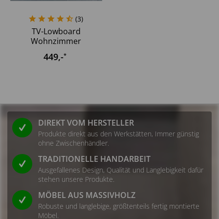
(
3
)
TV-Lowboard
Wohnzimmer
Fernsehtisch Board...
449
,-
*
DIREKT VOM HERSTELLER
Produkte direkt aus den Werkstätten, Immer günstig
ohne Zwischenhändler.
TRADITIONELLE HANDARBEIT
Ausgefallenes Design, Qualität und Langlebigkeit dafür
stehen unsere Produkte.
MÖBEL AUS MASSIVHOLZ
Robuste und langlebige, größtenteils fertig montierte
Möbel.