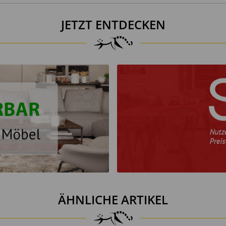
JETZT ENTDECKEN
n sowie auf vollständige und ordnungsgemäße Montage zu
rden.
Nutzung kippen.
ndbefestigung zu sichern.
e Befestigungsmaterialien.
ÄHNLICHE ARTIKEL
tion verwenden.