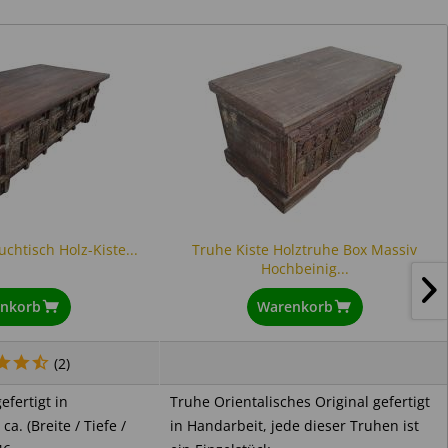
chtisch Holz-Kiste...
Truhe Kiste Holztruhe Box Massiv
Hochbeinig...
nkorb
Warenkorb
n
(
2
)
efertigt in
Truhe Orientalisches Original gefertigt
. (Breite / Tiefe /
in Handarbeit, jede dieser Truhen ist