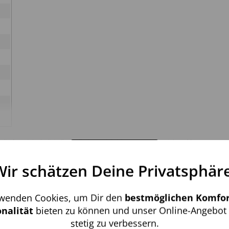
pielhaft und deshalb in Form, Farbe und Größe minimal abweichen. Maserungen,
Mehr anzeigen
Möbelstück seine Individualität. Diese Eigenschaften sind gewollt und stellen
Wir schätzen Deine Privatsphäre
Aktiv
nale
KUNDENFRAGEN UND -ANTWORTEN
rwenden Cookies, um Dir den
bestmöglichen Komfor
Inaktiv
ng
nalität
bieten zu können und unser Online-Angebot 
großen Wert auf Transparenz und die Einhaltung gesetzlicher
stetig zu verbessern.