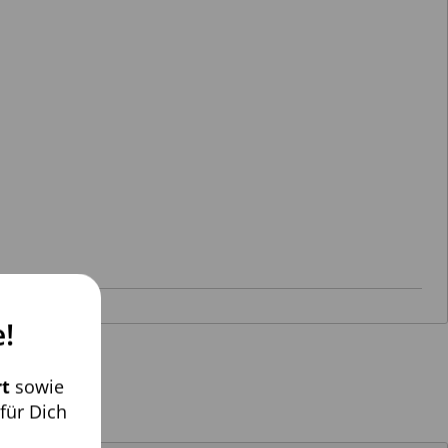
!
t
sowie
für Dich