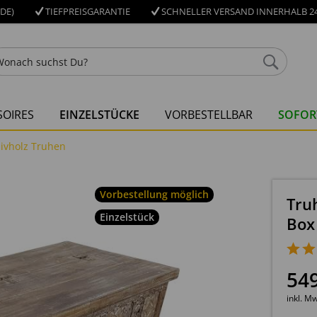
DE)
TIEFPREISGARANTIE
SCHNELLER VERSAND INNERHALB 24
OIRES
EINZELSTÜCKE
VORBESTELLBAR
SOFOR
ivholz Truhen
Vorbestellung möglich
Tru
Einzelstück
Box
54
inkl. M