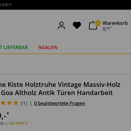
 STD.*
Warenkorb
0
0
,
00
*
T LIEFERBAR
%SALE%
he Kiste Holztruhe Vintage Massiv-Holz
 Goa Altholz Antik Türen Handarbeit
(
1
)
|
0 beantwortete Fragen
9
,-
*
wSt. |
TAX FREE