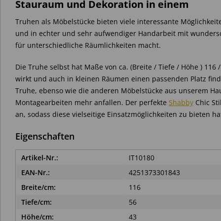
Stauraum und Dekoration in einem
Truhen als Möbelstücke bieten viele interessante Möglichkei
und in echter und sehr aufwendiger Handarbeit mit wundersc
für unterschiedliche Räumlichkeiten macht.
Die Truhe selbst hat Maße von ca. (Breite / Tiefe / Höhe ) 116
wirkt und auch in kleinen Räumen einen passenden Platz finde
Truhe, ebenso wie die anderen Möbelstücke aus unserem Haus,
Montagearbeiten mehr anfallen. Der perfekte
Shabby
Chic Sti
an, sodass diese vielseitige Einsatzmöglichkeiten zu bieten ha
Eigenschaften
Artikel-Nr.:
IT10180
EAN-Nr.:
4251373301843
Breite/cm:
116
Tiefe/cm:
56
Höhe/cm:
43