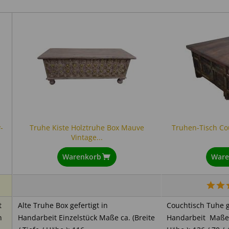
führen.
festen Sitz überprüfen.
nicht zulässig.
n.
ger achten.
-
Truhe Kiste Holztruhe Box Mauve
Truhen-Tisch Cou
Vintage...
rial außerhalb der Reichweite von Kleinkindern aufbewahren.
Warenkorb
Ware
emikalienverordnung (REACH). Produktionsbedingte Gerüche könne
sich bei ausreichender Belüftung.
t
Alte Truhe Box gefertigt in
Couchtisch Tuhe g
n
Handarbeit Einzelstück Maße ca. (Breite
Handarbeit Maße ca