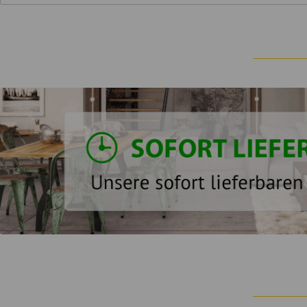
2. Prüfung vor Nutzung
Das Produkt ist vor der ersten Nutzung auf Transportschäde
überprüfen. Beschädigte Bauteile dürfen nicht verwendet we
3. Kipp- und Sturzgefahr
Hohe oder schmale Möbelstücke können bei unsachgemäßer 
Möbel mit erhöhtem Kipprisiko sind mit einer geeigneten Wa
Verwenden Sie ausschließlich für die jeweilige Wand geeignet
Schubladen nicht gleichzeitig vollständig herausziehen.
Kinder nicht auf Möbel klettern lassen.
4. Belastung und Stabilität
Maximale Belastungsangaben sind zu beachten.
Schwere Gegenstände im unteren Bereich platzieren.
Keine einseitige oder punktuelle Überlastung.
Möbel ausschließlich entsprechend ihrer vorgesehenen Funk
5. Montage und regelmäßige Kontrolle