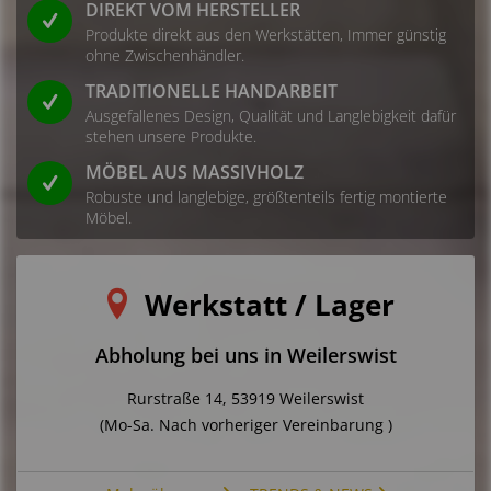
Unsere Massivholzmöbel sind handgefertigt die Artikelbilder können
DIREKT VOM HERSTELLER
beispielhaft und deshalb in Form, Farbe und Größe minimal abweichen.
Produkte direkt aus den Werkstätten, Immer günstig
Maserungen, Unebenheiten etc. sind möglich, bewusst belassene
ohne Zwischenhändler.
Spuren verleihen jedem Möbelstück seine Individualität. Diese
Eigenschaften sind gewollt und stellen keinen Mangel dar.
TRADITIONELLE HANDARBEIT
Ausgefallenes Design, Qualität und Langlebigkeit dafür
stehen unsere Produkte.
MÖBEL AUS MASSIVHOLZ
Details zur Produktsicherheit (GPSR)
Robuste und langlebige, größtenteils fertig montierte
Als verantwortungsbewusstes Handelsunternehmen legen
Möbel.
wir großen Wert auf Transparenz und die Einhaltung
gesetzlicher Vorgaben. Im Rahmen der EU-Verordnung sind
wir verpflichtet, Informationen über den verantwortlichen
Werkstatt / Lager
Wirtschaftsakteur bereitzustellen. Dieser ist für die
Einhaltung der EU-Vorschriften zu unseren Produkten
Abholung bei uns in Weilerswist
verantwortlich.
Rurstraße 14, 53919 Weilerswist
Verantwortlicher Wirtschaftsakteur gemäß EU-
(Mo-Sa. Nach vorheriger Vereinbarung )
Verordnung: