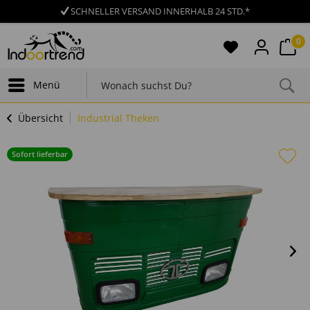
SCHNELLER VERSAND INNERHALB 24 STD.*
0
Menü
Übersicht
Industrial Theken
Sofort lieferbar