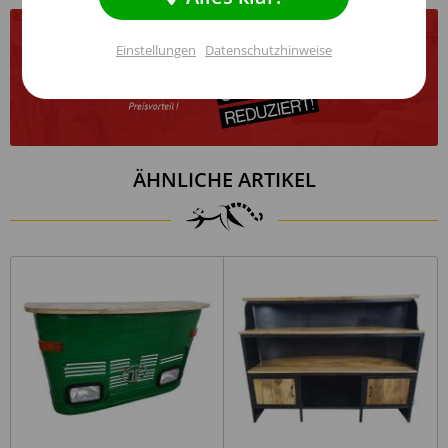
Breite/cm:
159,0
Tiefe/cm:
41,0
Einstellungen
Datenschutzhinweise
Inaktiv
Service
Höhe/cm:
92,0
Hauptmaterial:
Metall
Einstellungen speichern
Nebenmaterial:
Massivholz
Hauptfarbe:
Grün
ÄHNLICHE ARTIKEL
Holzart:
Mango
Oberfläche:
Glatt
Leuchtmittel Fassung:
e27
Leuchtmittel Anzahl:
4
Energieeffizienzklasse:
A++ bis E
Mit Beleuchtung, Fertig
montiert, Mit
Besonderheiten:
Underschrank, Mit
Ablagen
Stil:
Industrie