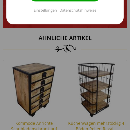
einen bewegbaren Griff aus Metall. Maße der Schublade
Einstellungen
Datenschutzhinweise
Inaktiv
(Breite / Tiefe / Höhe) 45 x 55 x 90 cm.
Service
MANGOHOLZ – die Schubladenbox ist aus echtem
Mangoholz gefertigt. Das Holz ist kombiniert mit
Metallelementen. Damit kann das Möbelstück in
Einstellungen speichern
unterschiedlichsten Räumen individuell eingesetzt
ÄHNLICHE ARTIKEL
werden.
INDUSTRIAL DESIGN – dieser Echtholz Mehrzweckschrank
im Loft Design lässt sich mit vielen anderen Möbeln
kombinieren und vereint Design und Funktionalität aus
exotischem Mangoholz.
STAURAUM – dieses Möbelstück besteht nur aus Korpus
und Schubkästen und bietet damit sehr viel Stauraum.
Die durchdachte Ordnung hilft alle verstauten
Gegenstände schnell wiederzufinden.
HANDGEFERTIGT – dieser Büroschrank mit
Schubladengriffe ist hochwertig verarbeitet und in
echter Handarbeit gefertigt. Er überzeugt mit seiner
Qualität und seinem Design.
Kommode Anrichte
Küchenwagen mehrstöckig 4
Unsere Massivholzmöbel sind handgefertigt die Artikelbilder können
beispielhaft und deshalb in Form, Farbe und Größe minimal abweichen.
Schubladenschrank auf
Böden Rollen Regal...